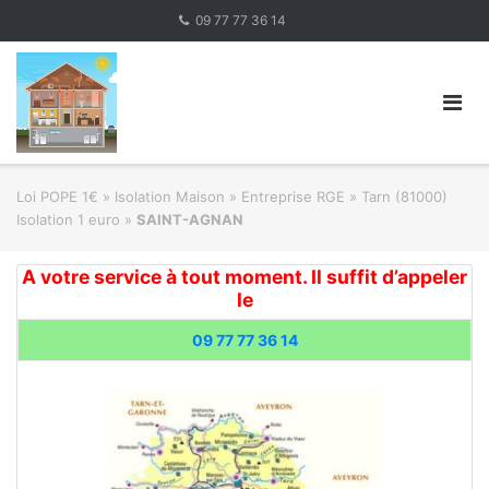
Skip
09 77 77 36 14
to
content
Loi POPE 1€
»
Isolation Maison » Entreprise RGE
»
Tarn (81000)
Isolation 1 euro
»
SAINT-AGNAN
A votre service à tout moment. Il suffit d’appeler
le
09 77 77 36 14