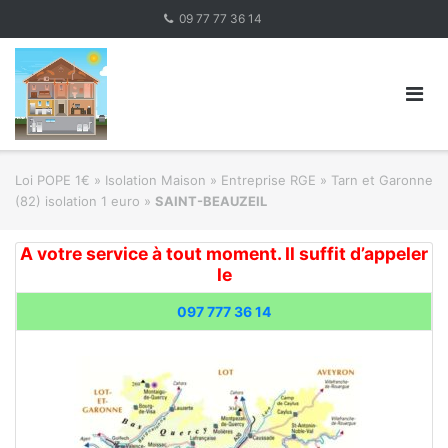
Skip
09 77 77 36 14
to
content
Loi POPE 1€
»
Isolation Maison » Entreprise RGE
»
Tarn et Garonne
(82) isolation 1 euro
»
SAINT-BEAUZEIL
A votre service à tout moment. Il suffit d’appeler
le
097 777 36 14