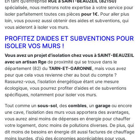
En tant qu’entreprise
RGE a SAINT-BEAUZEIL (82150)
spécialisée, nous mettrons notre expertise à votre service pour
isoler parfaitement toutes ces pièces
pour 1€.
Pour aller plus
loin, vous pouvez aussi obtenir des aides et subventions, qui
vous aideront à isoler vos murs.
PROFITEZ D’AIDES ET SUBVENTIONS POUR
ISOLER VOS MURS !
Vous avez un projet d’isolation chez vous à SAINT-BEAUZEIL
avec un artisan Rge
de proximité qui se trouve dans le
département (82) du
TARN-ET-GARONNE
, mais vous avez
peur que cela vous revienne cher au bout du compte ?
Rassurez-vous, l’isolation énergétique étant une mesure
écologique, vous pourrez profiter d’aides et de subventions
spécifiques, notamment pour isoler vos murs.
Tout comme un
sous-sol
, des
combles
, un
garage
ou encore
une cave, l’isolation des murs vous apportera des avantages,
vous aurez ainsi moins de dépenses en énergie pour chauffer
votre logement, donc moins de pollutions diverses. De plus, qui
dit moins de besoins en énergie dit aussi factures de chauffage
moins lourdes, d’où des économies appréciables pour vous,