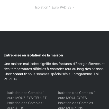
DE
Isolation 1 Euro PADIES
L’ARTICLE
Entreprise en isolation de la maison
Une maison mal isolée signifie des factures d’énergie élevées et
des températures difficiles à contrôler tout au long des saisons.
Chez
crecet.fr
nous sommes spécialisés au programme Loi
POPE 1€
Isolation des Combles 1
Isolation des Combles 1
euro MOUZIEYS-TEULET
euro MOULAYRES
Isolation des Combles 1
Isolation des Combles 1
euro ALOS
euro MOUZENS