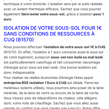
technique à votre domicile. L’isolation sera par la suite réalisée
avec un isolant thermique efficace. Sachez que vous pourrez
également
faire isoler votre sous-sol
, grâce à isolation
pour 1
euro
.
ISOLATION DE VOTRE SOUS-SOL POUR 1€
SANS CONDITIONS DE RESSOURCES À
‎CUQ (81570)
Nous pouvons effectuer l’
isolation de votre sous-sol 1€ à CUQ
(81570). En effet, l’isolation à 1 euro concerne aussi le sous-sol
de votre logement, puisqu’un
sous-sol non isolé ou mal isolé
est particulièrement calorifuge et fait consommer davantage
d’énergie qu’un sous-sol bien isolé. Une bonne isolation est
donc indispensable.
Pour réaliser de réelles économies d’énergie faites appel
entreprise RGE isolation 1 Euro
à CUQ
est idéale. Parmi les
matériaux isolants utilisés, nous pourrons ainsi poser de la laine
minérale, de la laine de verre ou encore de la laine de roche.
Vous n’aurez plus de déperditions de chaleur, cela allégera
donc votre note de chauffage. Sachez que vous allez aussi
gagner du confort que vous n’aviez pas jusqu’ici. Notre offre,