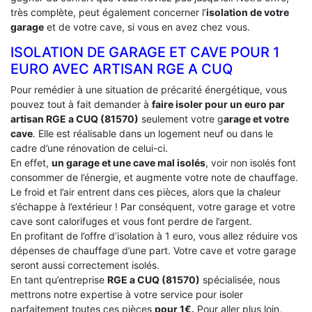
très complète, peut également concerner l’
isolation de votre
garage
et de votre cave, si vous en avez chez vous.
ISOLATION DE GARAGE ET CAVE POUR 1
EURO AVEC ARTISAN RGE A CUQ
Pour remédier à une situation de précarité énergétique, vous
pouvez tout à fait demander à
faire isoler pour un euro par
artisan RGE a CUQ (81570)
seulement votre g
arage et votre
cave
. Elle est réalisable dans un logement neuf ou dans le
cadre d’une rénovation de celui-ci.
En effet,
un garage et une cave mal isolés
, voir non isolés font
consommer de l’énergie, et augmente votre note de chauffage.
Le froid et l’air entrent dans ces pièces, alors que la chaleur
s’échappe à l’extérieur ! Par conséquent, votre garage et votre
cave sont calorifuges et vous font perdre de l’argent.
En profitant de l’offre d’isolation à 1 euro, vous allez réduire vos
dépenses de chauffage d’une part. Votre cave et votre garage
seront aussi correctement isolés.
En tant qu’entreprise
RGE a CUQ (81570)
spécialisée, nous
mettrons notre expertise à votre service pour isoler
parfaitement toutes ces pièces
pour 1€.
Pour aller plus loin,